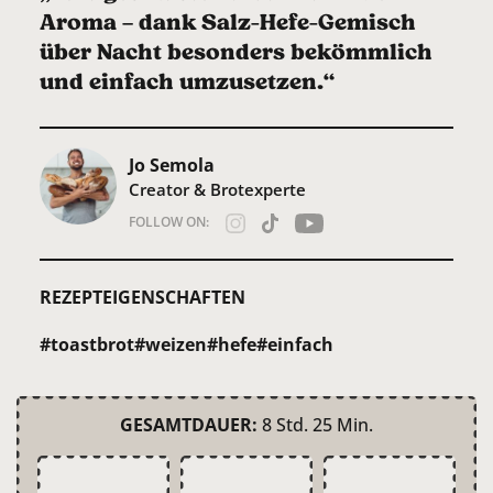
Aroma – dank Salz-Hefe-Gemisch
über Nacht besonders bekömmlich
und einfach umzusetzen.“
Jo Semola
Creator & Brotexperte
FOLLOW ON:
REZEPTEIGENSCHAFTEN
#toastbrot
#weizen
#hefe
#einfach
GESAMTDAUER:
8 Std. 25 Min.