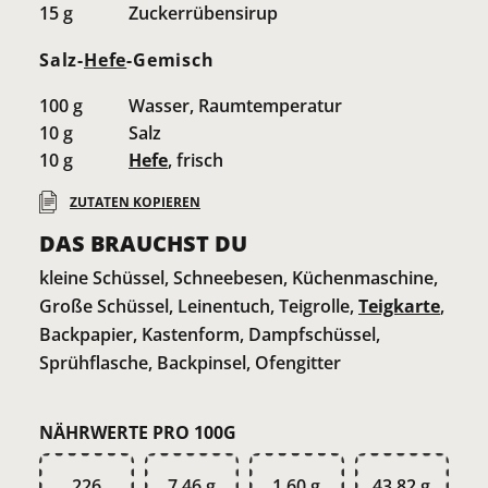
15
g
Zuckerrübensirup
Salz-
Hefe
-Gemisch
100
g
Wasser, Raumtemperatur
10
g
Salz
10
g
Hefe
, frisch
ZUTATEN KOPIEREN
DAS BRAUCHST DU
kleine Schüssel, Schneebesen, Küchenmaschine,
Große Schüssel, Leinentuch, Teigrolle,
Teigkarte
,
Backpapier, Kastenform, Dampfschüssel,
Sprühflasche, Backpinsel, Ofengitter
NÄHRWERTE PRO 100G
226
7,46 g
1,60 g
43,82 g