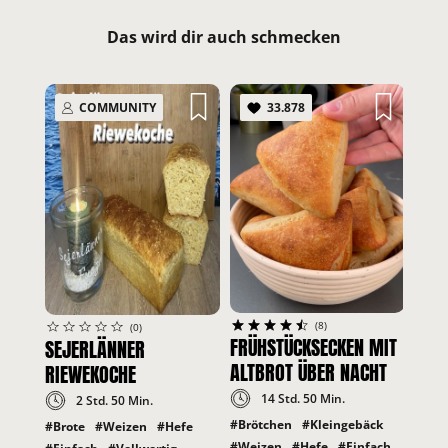
Das wird dir auch schmecken
COMMUNITY
33.878
FLA
#Bro
#Saue
#Wei
#Saue
#mit
(8)
(0)
FRÜHSTÜCKSECKEN MIT
SEJERLÄNNER
ALTBROT ÜBER NACHT
RIEWEKOCHE
14 Std. 50 Min.
2 Std. 50 Min.
#Brötchen
#Kleingebäck
#Brote
#Weizen
#Hefe
#Weizen
#Hefe
#Einfach