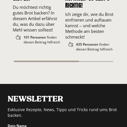
RICHTIG!
Du möchtest richtig
Mit 
gutes Brot backen? In
wird
Ich zeige dir, wie du Brot
diesem Artikel erfährst
fluff
einfrieren und auftauen
du, was du dazu über
knusp
kannst – und welche
Mehl wissen solltest!
wie 
Methode am besten
schmeckt!
101 Personen
finden
diesen Beitrag hilfreich
435 Personen
finden
diesen Beitrag hilfreich
NEWSLETTER
Exklusive Rezepte, News, Tipps und Tricks rund ums Brot
backen.
Dein Name