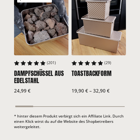
(201)
(29)
DAMPFSCHÜSSEL AUS
TOASTBACKFORM
BÄC
4.95
4.97
4.9
EDELSTAHL
24,99
€
19,90
€
–
32,90
€
9,99
* hinter diesem Produkt verbirgt sich ein Affiliate Link. Durch
einen Klick wirst du auf die Website des Shopbetreibers
weitergeleitet.