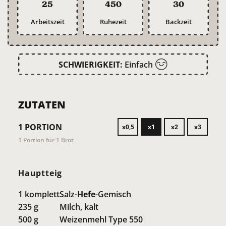
25
450
30
Arbeitszeit
Ruhezeit
Backzeit
SCHWIERIGKEIT:
Einfach
ZUTATEN
1
PORTION
x0,5
x1
x2
x3
1 Portion für 1 Brot
Hauptteig
1
komplett
Salz-
Hefe
-Gemisch
235
g
Milch, kalt
500
g
Weizenmehl Type 550