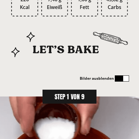
Kcal
Eiweiß
Fett
Carbs
Bilder ausblenden
STEP 1 VON 9