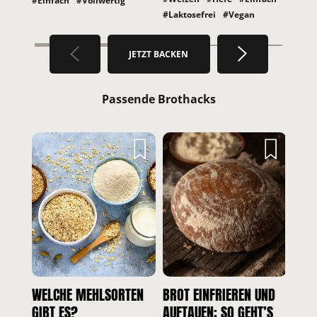
#Einfach
#Vollwertig
#Laktosefrei
#Vegan
JETZT BACKEN
Passende Brothacks
WELCHE MEHLSORTEN
BROT EINFRIEREN UND
BRO
GIBT ES?
AUFTAUEN: SO GEHT’S
BACK