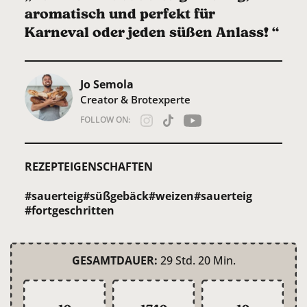
aromatisch und perfekt für
Karneval oder jeden süßen Anlass! “
Jo Semola
Creator & Brotexperte
FOLLOW ON:
REZEPTEIGENSCHAFTEN
#sauerteig
#süßgebäck
#weizen
#sauerteig
#fortgeschritten
GESAMTDAUER:
29 Std. 20 Min.