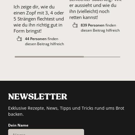
er aussieht und wie du
Saue
Ich zeige dir, wie du
ihn (vielleicht) noch
ein 
einen Zopf mit 3, 4 oder
retten kannst!
geka
5 Strängen flechtest und
backe
wie du ihn richtig gut in
839 Personen
finden
geht
Form bringst!
diesen Beitrag hilfreich
44 Personen
finden
diesen Beitrag hilfreich
NEWSLETTER
Exklusive Rezepte, News, Tipps und Tricks rund ums Brot
backen.
Dein Name