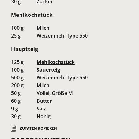
30
g
Zucker
Mehlkochstück
100
g
Milch
25
g
Weizenmehl Type 550
Hauptteig
125
g
Mehlkochstück
100
g
Sauerteig
500
g
Weizenmehl Type 550
200
g
Milch
50
g
Vollei, Größe M
60
g
Butter
9
g
Salz
30
g
Honig
ZUTATEN KOPIEREN