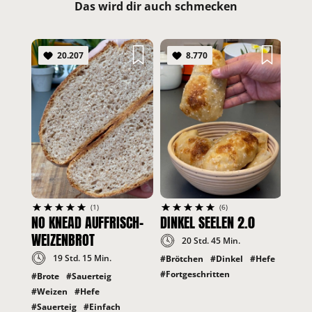
Das wird dir auch schmecken
20.207
8.770
PAN
STY
#Kle
#Hef
(1)
(6)
NO KNEAD AUFFRISCH-
DINKEL SEELEN 2.0
WEIZENBROT
20 Std. 45 Min.
19 Std. 15 Min.
#Brötchen
#Dinkel
#Hefe
#Fortgeschritten
#Brote
#Sauerteig
#Weizen
#Hefe
#Sauerteig
#Einfach