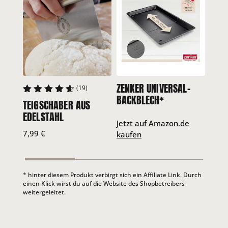
ZENKER UNIVERSAL-
RÖSL
(19)
BACKBLECH*
3-TL
TEIGSCHABER AUS
4.75
EDE
EDELSTAHL
Jetzt auf Amazon.de
Jetz
7,99
€
kaufen
kauf
* hinter diesem Produkt verbirgt sich ein Affiliate Link. Durch
einen Klick wirst du auf die Website des Shopbetreibers
weitergeleitet.