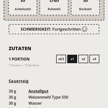
10
1740
10
Arbeitszeit
Ruhezeit
Backzeit
SCHWIERIGKEIT:
Fortgeschritten
ZUTATEN
1
PORTION
x0,5
x1
x2
x3
1 Portion = 15 Berliner
Sauerteig
30
g
Anstellgut
30
g
Weizenmehl Type 550
30
g
Wasser