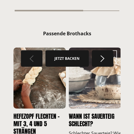
Passende Brothacks
JETZT BACKEN
HEFEZOPF FLECHTEN –
WANN IST SAUERTEIG
WIE
MIT 3, 4 UND 5
SCHLECHT?
SAU
STRÄNGEN
Schlechter Sauerteig? Wie
Du w