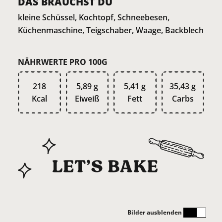
DAS BRAUCHST DU
kleine Schüssel, Kochtopf, Schneebesen,
Küchenmaschine, Teigschaber, Waage, Backblech
NÄHRWERTE PRO 100G
218
5,89 g
5,41 g
35,43 g
Kcal
Eiweiß
Fett
Carbs
Bilder ausblenden