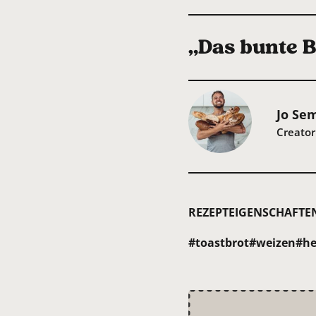
„Das bunte B
Jo Se
Creator
REZEPTEIGENSCHAFTE
#toastbrot
#weizen
#he