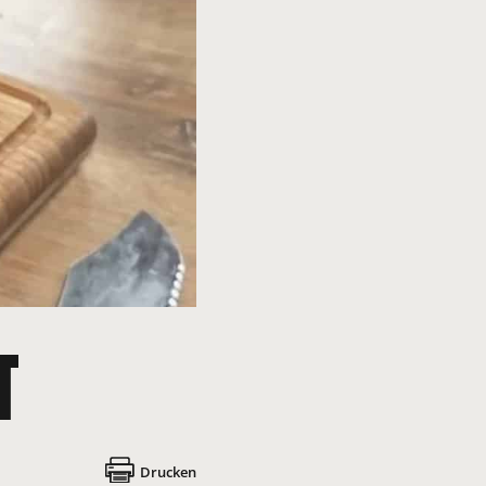
T
Drucken