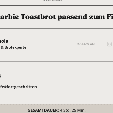
arbie Toastbrot passend zum Fi
mola
FOLLOW ON:
 & Brotexperte
N
fe
#fortgeschritten
GESAMTDAUER:
4 Std. 25 Min.