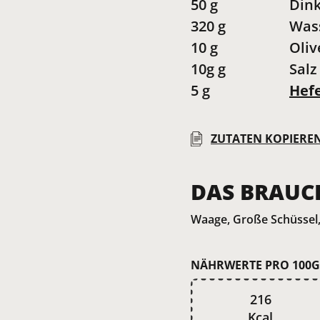
50
g
Dink
320
g
Was
10
g
Oliv
10g
g
Salz
5
g
Hef
ZUTATEN KOPIERE
DAS BRAUC
Waage, Große Schüssel
NÄHRWERTE PRO 100G
216
Kcal