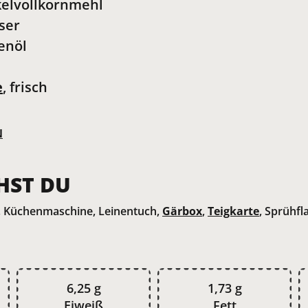
elvollkornmehl
ser
enöl
e
, frisch
N
HST DU
, Küchenmaschine, Leinentuch,
Gärbox
,
Teigkarte
, Sprühfl
6,25 g
1,73 g
Eiweiß
Fett