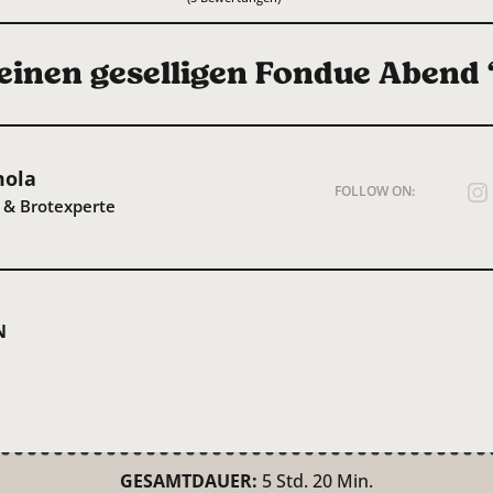
 einen geselligen Fondue Abend 
mola
FOLLOW ON:
 & Brotexperte
N
GESAMTDAUER:
5 Std. 20 Min.