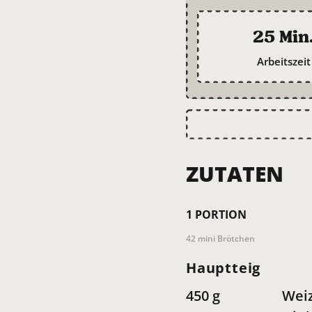
25 Min
Arbeitszeit
ZUTATEN
1
PORTION
42 mini Brötchen
Hauptteig
450
g
Wei