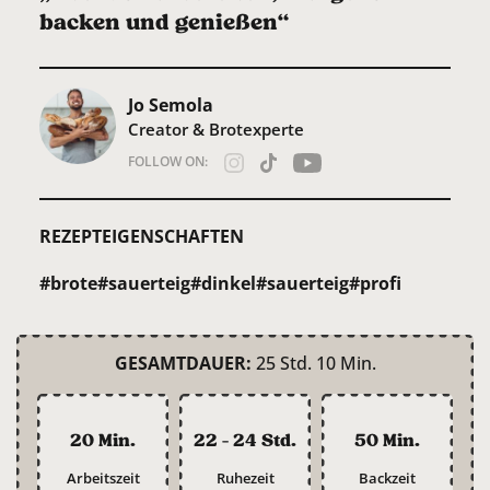
backen und genießen“
Jo Semola
Creator & Brotexperte
FOLLOW ON:
REZEPTEIGENSCHAFTEN
#brote
#sauerteig
#dinkel
#sauerteig
#profi
GESAMTDAUER:
25 Std. 10 Min.
20 Min.
22 - 24 Std.
50 Min.
Arbeitszeit
Ruhezeit
Backzeit