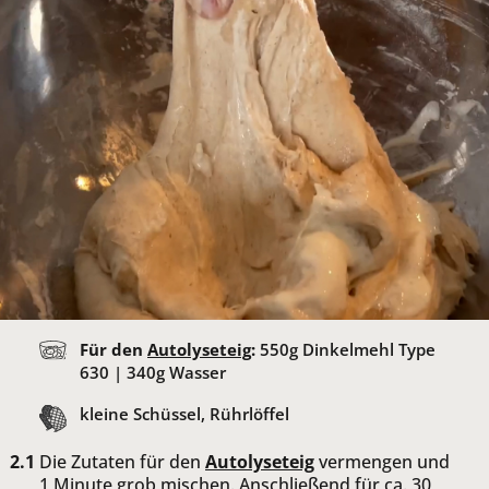
Für den
Autolyseteig
:
550
g Dinkelmehl Type
630 |
340
g Wasser
kleine Schüssel, Rührlöffel
Die Zutaten für den
Autolyseteig
vermengen und
1 Minute grob mischen. Anschließend für ca. 30