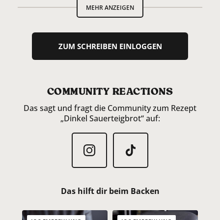
MEHR ANZEIGEN
Lauramaramay
ZUM SCHREIBEN EINLOGGEN
ZUM ANTWORTEN ANMELDEN
Daniel Friedrich
COMMUNITY REACTIONS
Moin,
Kann man dieses Rezept auch mit Joghurt machen? Anstatt
Das sagt und fragt die Community zum Rezept
Wasser? Wie viel Joghurt müsste ich nehmen?
„Dinkel Sauerteigbrot“ auf:
ZUM ANTWORTEN ANMELDEN
Adina
Hallo, im Video sagst du das du 1g Hefe dazugibst aber im
Rezept taucht die Hefe nicht auf?
Das hilft dir beim Backen