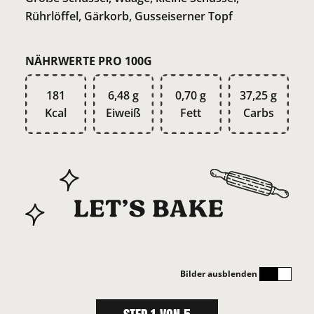
Rührlöffel, Gärkorb, Gusseiserner Topf
NÄHRWERTE PRO 100G
181
6,48 g
0,70 g
37,25 g
Kcal
Eiweiß
Fett
Carbs
Bilder ausblenden