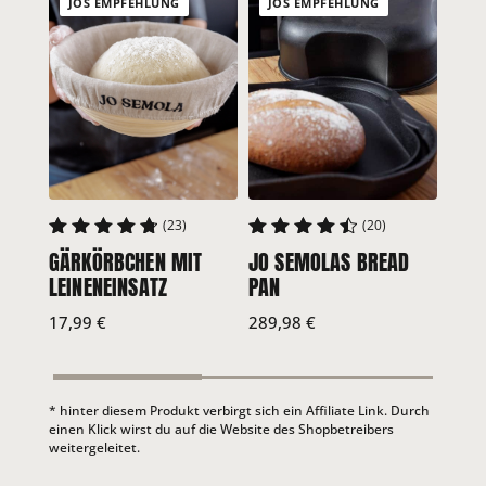
ZUM ANTWORTEN ANMELDEN
JOS EMPFEHLUNG
JOS EMPFEHLUNG
Philipp
ZUM ANTWORTEN ANMELDEN
RÖSL
(23)
(20)
Anne
3-TL
GÄRKÖRBCHEN MIT
JO SEMOLAS BREAD
Hallo Jo. In deinem Video gibst du Joghurt zum Brühstück,
4.87
4.59
EDE
aber im Rezept taucht es nicht auf?? Wie kommt das ?
LEINENEINSATZ
PAN
Gruß Anne
Jetz
17,99
€
289,98
€
kauf
ZUM ANTWORTEN ANMELDEN
Philipp
* hinter diesem Produkt verbirgt sich ein Affiliate Link. Durch
Hallo, das ist kein Joghurt, das ist der Sauerteig.
einen Klick wirst du auf die Website des Shopbetreibers
weitergeleitet.