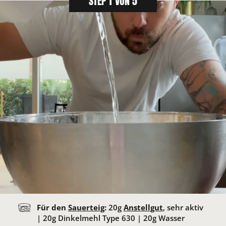
STEP 1 VON 5
Für den
Sauerteig
:
20
g
Anstellgut
, sehr aktiv
|
20
g Dinkelmehl Type 630 |
20
g Wasser