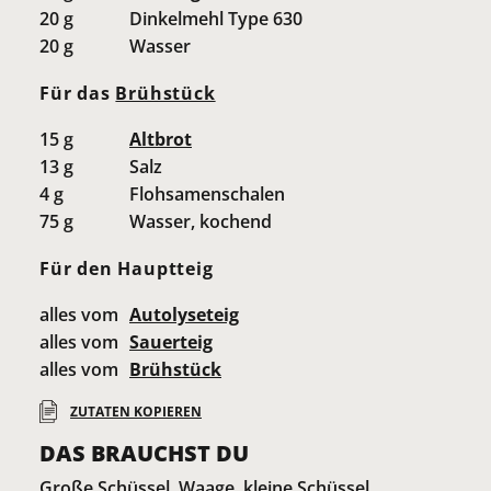
20
g
Dinkelmehl Type 630
20
g
Wasser
Für das
Brühstück
15
g
Altbrot
13
g
Salz
4
g
Flohsamenschalen
75
g
Wasser, kochend
Für den Hauptteig
alles vom
Autolyseteig
alles vom
Sauerteig
alles vom
Brühstück
ZUTATEN KOPIEREN
DAS BRAUCHST DU
Große Schüssel, Waage, kleine Schüssel,