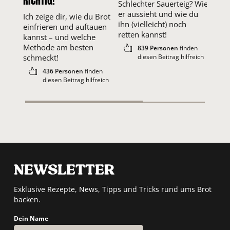
RICHTIG!
PIZZ
Schlechter Sauerteig? Wie
er aussieht und wie du
Ich zeige dir, wie du Brot
In d
ihn (vielleicht) noch
einfrieren und auftauen
du, 
retten kannst!
kannst – und welche
Pizz
Methode am besten
Zuta
839 Personen
finden
schmeckt!
diesen Beitrag hilfreich
Brot
436 Personen
finden
diesen Beitrag hilfreich
NEWSLETTER
Exklusive Rezepte, News, Tipps und Tricks rund ums Brot
backen.
Dein Name