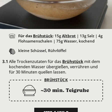
Für das
Brühstück
:
15
g
Altbrot
|
13
g Salz |
4
g
Flohsamenschalen |
75
g Wasser, kochend
kleine Schüssel, Rührlöffel
Alle Trockenzutaten für das
Brühstück
mit dem
kochenden Wasser übergießen, verrühren und
für 30 Minuten quellen lassen.
BRÜHSTÜCK
~30 min. Teigruhe