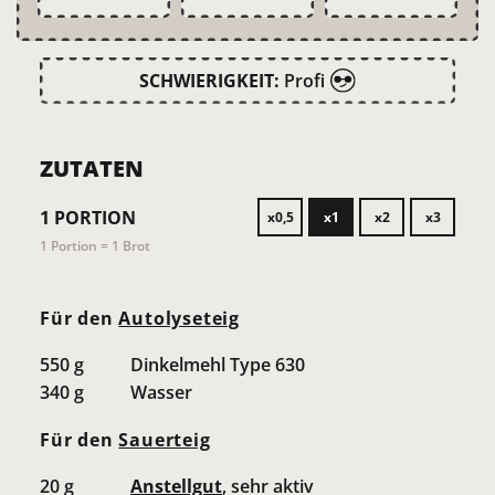
SCHWIERIGKEIT:
Profi
ZUTATEN
1
PORTION
x0,5
x1
x2
x3
1 Portion = 1 Brot
Für den
Autolyseteig
550
g
Dinkelmehl Type 630
340
g
Wasser
Für den
Sauerteig
20
g
Anstellgut
, sehr aktiv