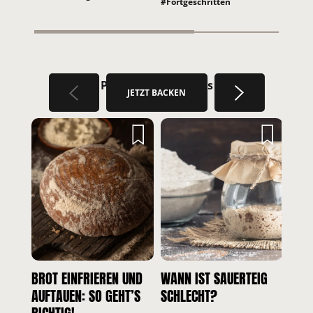
#Fortgeschritten
Passende Brothacks
JETZT BACKEN
BROT EINFRIEREN UND
WANN IST SAUERTEIG
ZUT
AUFTAUEN: SO GEHT’S
SCHLECHT?
BER