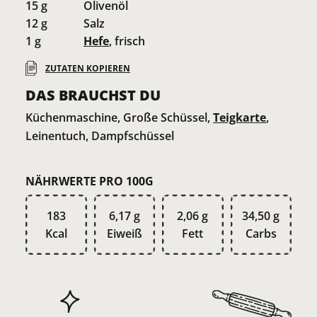
15
g
Olivenöl
12
g
Salz
1
g
Hefe
, frisch
ZUTATEN KOPIEREN
DAS BRAUCHST DU
Küchenmaschine, Große Schüssel,
Teigkarte
,
Leinentuch, Dampfschüssel
NÄHRWERTE PRO 100G
183
6,17 g
2,06 g
34,50 g
Kcal
Eiweiß
Fett
Carbs