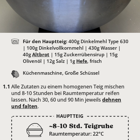
Für den Hauptteig:
400
g Dinkelmehl Type 630
|
100
g Dinkelvollkornmehl |
430
g Wasser |
40
g
Altbrot
|
15
g Zuckerrübensirup |
15
g
Olivenöl |
12
g Salz |
1
g
Hefe
, frisch
Küchenmaschine, Große Schüssel
Alle Zutaten zu einem homogenen Teig mischen
und 8-10 Stunden bei Raumtemperatur reifen
lassen. Nach 30, 60 und 90 Min jeweils
dehnen
und
falten
.
HAUPTTEIG
~8-10 Std. Teigruhe
Raumtemperatur: 22°C