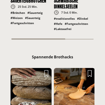
SAU­ER­TEIG­BRÖT­CHEN
SCHWÄBISCHE
DINKELSEELEN
25 Std. 25 Min.
7 Std. 0 Min.
#Brötchen
#Sauerteig
#Weizen
#Sauerteig
#traditionelles
#Dinkel
#Fortgeschritten
#Hefe
#Fortgeschritten
#Laktosefrei
Spannende Brothacks