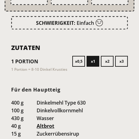
SCHWIERIGKEIT:
Einfach
ZUTATEN
1
PORTION
x0,5
x1
x2
x3
1 Portion = 8-10 Dinkel Krusties
Für den Hauptteig
400
g
Dinkelmehl Type 630
100
g
Dinkelvollkornmehl
430
g
Wasser
40
g
Altbrot
15
g
Zuckerrübensirup