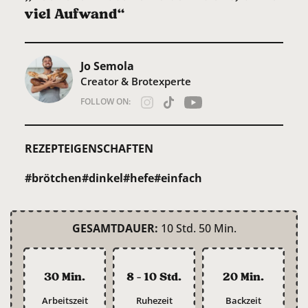
viel Aufwand“
Jo Semola
Creator & Brotexperte
FOLLOW ON:
REZEPTEIGENSCHAFTEN
#brötchen
#dinkel
#hefe
#einfach
GESAMTDAUER:
10 Std. 50 Min.
30 Min.
8 - 10 Std.
20 Min.
Arbeitszeit
Ruhezeit
Backzeit