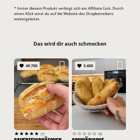
* hinter diesem Produkt verbirgt sich ein Affiliate Link. Durch
einen Klick wirst du auf die Website des Shopbetreibers
weitergeleitet.
Das wird dir auch schmecken
49.700
3.400
WHI
#Bro
#Ein
(7)
(0)