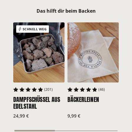
Das hilft dir beim Backen
SCHNELL WEG
(201)
(46)
DAMPFSCHÜSSEL AUS
BÄCKERLEINEN
TEI
4.95
4.91
4.7
EDELSTAHL
EDE
24,99
€
9,99
€
7,99