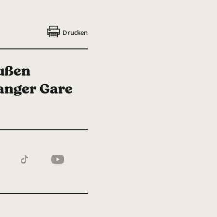
Drucken
außen
langer Gare