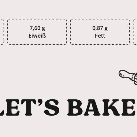
7,60 g
0,87 g
Eiweiß
Fett