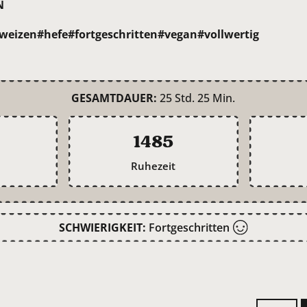
N
weizen
#hefe
#fortgeschritten
#vegan
#vollwertig
GESAMTDAUER:
25 Std. 25 Min.
1485
Ruhezeit
SCHWIERIGKEIT:
Fortgeschritten