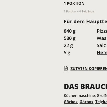
1
PORTION
1 Portion = 6 Teiglinge
Für dem Hauptte
840
g
Pizz
580
g
Wass
22
g
Salz
5
g
Hef
ZUTATEN KOPIERE
DAS BRAUC
Küchenmaschine, Große
Gärbox
,
Gärbox
,
Teigk