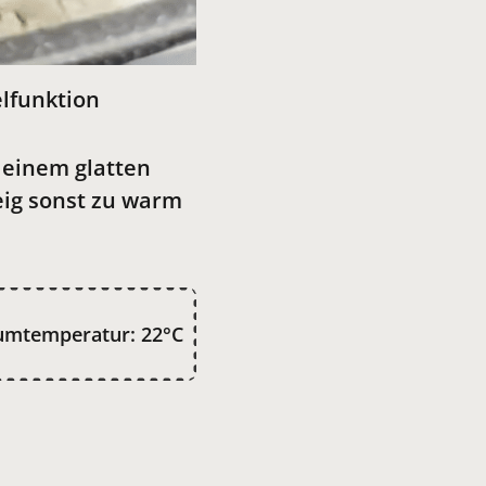
lfunktion
 einem glatten
Teig sonst zu warm
umtemperatur: 22°C