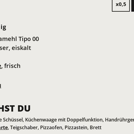
x0,5
ig
amehl Tipo 00
er, eiskalt
e
, frisch
N
HST DU
 Schüssel, Küchenwaage mit Doppelfunktion, Handrührge
arte
, Teigschaber, Pizzaofen, Pizzastein, Brett