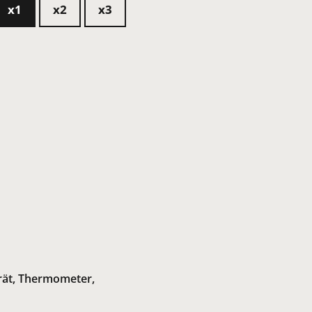
x1
x2
x3
rät, Thermometer,