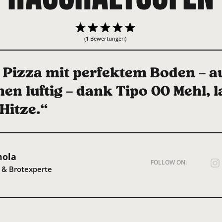
(1 Bewertungen)
e Pizza mit perfektem Boden – 
nen luftig – dank Tipo 00 Mehl, 
Hitze.“
mola
FOLLOW ON:
 & Brotexperte