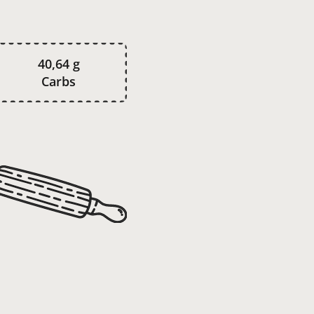
40,64 g
Carbs