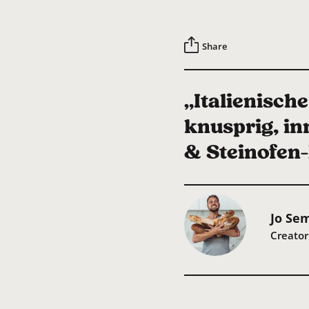
Share
„Italienisch
knusprig, in
& Steinofen-
Jo Se
Creator