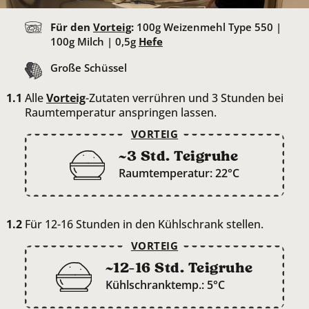
Für den
Vorteig
:
100
g Weizenmehl Type 550 |
100
g Milch |
0,5
g
Hefe
Große Schüssel
Alle
Vorteig
-Zutaten verrühren und 3 Stunden bei
Raumtemperatur anspringen lassen.
VORTEIG
~3 Std. Teigruhe
Raumtemperatur: 22°C
Für 12-16 Stunden in den Kühlschrank stellen.
VORTEIG
~12-16 Std. Teigruhe
Kühlschranktemp.: 5°C