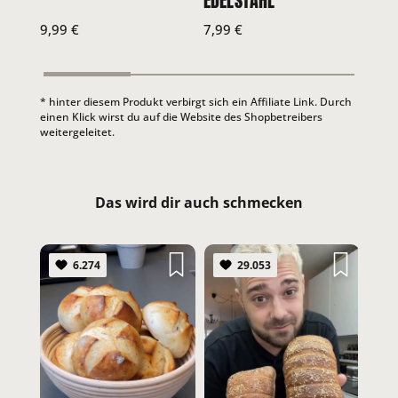
EDELSTAHL
wünsche.❤️
Jetz
9,99
€
7,99
€
kauf
* hinter diesem Produkt verbirgt sich ein Affiliate Link. Durch
einen Klick wirst du auf die Website des Shopbetreibers
weitergeleitet.
ZUM ANTWORTEN ANMELDEN
Anton Ha
Das wird dir auch schmecken
6.274
29.053
ZUM ANTWORTEN ANMELDEN
ZWI
Susanne Scharnhof
#Bro
Super fluffige und genial schmeckende Buns. Halten klasse zu
#Fort
den selbstgemachten Hamburgern.