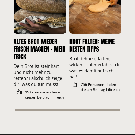
zuhören
ZUM ANTWORTEN ANMELDEN
ALTES BROT WIEDER
BROT FALTEN: MEINE
FRISCH MACHEN – MEIN
BESTEN TIPPS
Sebastian
TRICK
Brot dehnen, falten,
wirken – hier erfährst du,
Dein Brot ist steinhart
was es damit auf sich
ZUM ANTWORTEN ANMELDEN
und nicht mehr zu
hat!
retten? Falsch! Ich zeige
dir, was du tun musst.
756 Personen
finden
diesen Beitrag hilfreich
Ken
1532 Personen
finden
diesen Beitrag hilfreich
Hey Jo,
das im Rezept erwähnte Backmalz sollte aber inaktiv sein
oder?
ZUM ANTWORTEN ANMELDEN