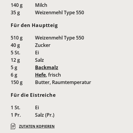
140
g
Milch
35
g
Weizenmehl Type 550
Für den Hauptteig
510
g
Weizenmehl Type 550
40
g
Zucker
5
St.
Ei
12
g
Salz
5
g
Backmalz
6
g
Hefe
, frisch
150
g
Butter, Raumtemperatur
Für die Eistreiche
1
St.
Ei
1
Pr.
Salz (Pr.)
ZUTATEN KOPIEREN