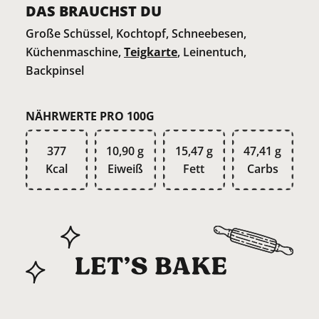
DAS BRAUCHST DU
Große Schüssel, Kochtopf, Schneebesen,
Küchenmaschine,
Teigkarte
, Leinentuch,
Backpinsel
NÄHRWERTE PRO 100G
377
10,90 g
15,47 g
47,41 g
Kcal
Eiweiß
Fett
Carbs