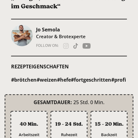
im Geschmack“
Jo Semola
Creator & Brotexperte
FOLLOW ON:
REZEPTEIGENSCHAFTEN
#brötchen
#weizen
#hefe
#fortgeschritten
#profi
GESAMTDAUER:
25 Std. 0 Min.
40 Min.
19 - 24 Std.
15 - 20 Min.
Arbeitszeit
Ruhezeit
Backzeit