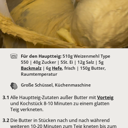
Für den Hauptteig:
510
g Weizenmehl Type
550 |
40
g Zucker |
5
St. Ei |
12
g Salz |
5
g
Backmalz
|
6
g
Hefe
, frisch |
150
g Butter,
Raumtemperatur
Große Schüssel, Küchenmaschine
Alle Hauptteig-Zutaten außer Butter mit
Vorteig
und Kochstück 8-10 Minuten zu einem glatten
Teig verkneten.
Die Butter in Stücken nach und nach während
weiteren 10-20 Minuten zum Teig kneten bis zum