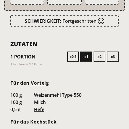
SCHWIERIGKEIT:
Fortgeschritten
ZUTATEN
1
PORTION
x0,5
x1
x2
x3
1 Portion = 12 Buns
Für den
Vorteig
100
g
Weizenmehl Type 550
100
g
Milch
0,5
g
Hefe
Für das Kochstück