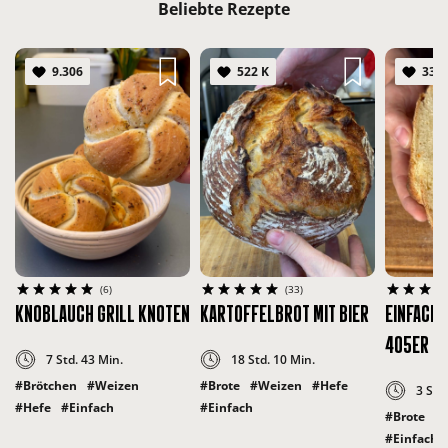
Beliebte Rezepte
9.306
522 K
332 
(6)
(33)
KNOBLAUCH GRILL KNOTEN
KARTOFFELBROT MIT BIER
EINFACHE
405ER W
7 Std. 43 Min.
18 Std. 10 Min.
#Brötchen
#Weizen
#Brote
#Weizen
#Hefe
3 Std
#Hefe
#Einfach
#Einfach
#Brote
#
#Einfach