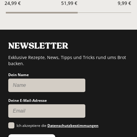
Ursprünglicher
Aktueller
24,99
€
51,99
€
9,99
€
Preis
Preis
war:
ist:
70,95 €
51,99 €.
NEWSLETTER
Exklusive Rezepte, News, Tipps und Tricks rund ums Brot
backen.
Dein Name
Deine E-Mail-Adresse
Ich akzeptiere die
Datenschutzbestimmungen