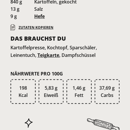
840
g
Kartoffeln, gekocht
13
g
Salz
9
g
Hefe
ZUTATEN KOPIEREN
DAS BRAUCHST DU
Kartoffelpresse, Kochtopf, Sparschäler,
Leinentuch,
Teigkarte
, Dampfschüssel
NÄHRWERTE PRO 100G
198
5,83 g
1,46 g
37,69 g
Kcal
Eiweiß
Fett
Carbs