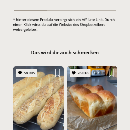
* hinter diesem Produkt verbirgt sich ein Affiliate Link. Durch
einen Klick wirst du auf die Website des Shopbetreibers
weitergeleitet.
Das wird dir auch schmecken
58.905
26.018
WES
SCH
#Bro
#Lakt
#mit
#Voll