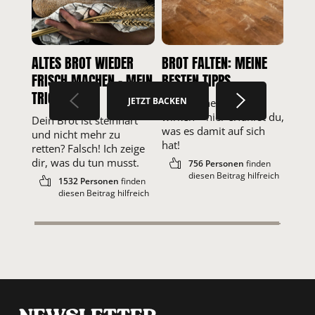
ALTES BROT WIEDER
BROT FALTEN: MEINE
FRISCH MACHEN – MEIN
BESTEN TIPPS
TRICK
JETZT BACKEN
Brot dehnen, falten,
wirken – hier erfährst du,
Dein Brot ist steinhart
was es damit auf sich
und nicht mehr zu
hat!
retten? Falsch! Ich zeige
dir, was du tun musst.
756 Personen
finden
diesen Beitrag hilfreich
1532 Personen
finden
diesen Beitrag hilfreich