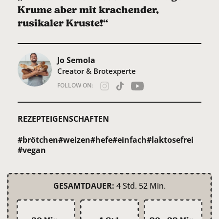
Krume aber mit krachender,
rusikaler Kruste!“
Jo Semola
Creator & Brotexperte
FOLLOW ON:
REZEPTEIGENSCHAFTEN
#brötchen
#weizen
#hefe
#einfach
#laktosefrei
#vegan
GESAMTDAUER:
4 Std. 52 Min.