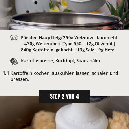
Für den Hauptteig:
250
g Weizenvollkornmehl
|
430
g Weizenmehl Type 550 |
12
g Olivenöl |
840
g Kartoffeln, gekocht |
13
g Salz |
9
g
Hefe
Kartoffelpresse, Kochtopf, Sparschäler
Kartoffeln kochen, auskühlen lassen, schälen und
pressen.
STEP 2 VON 4