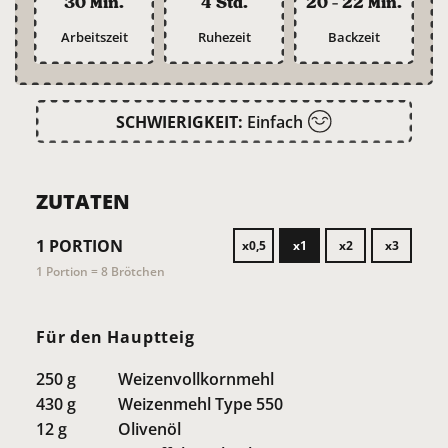
30 Min.
4 Std.
20 - 22 Min.
Arbeitszeit
Ruhezeit
Backzeit
SCHWIERIGKEIT:
Einfach
ZUTATEN
1
PORTION
x0,5
x1
x2
x3
1 Portion = 8 Brötchen
Für den Hauptteig
250
g
Weizenvollkornmehl
430
g
Weizenmehl Type 550
12
g
Olivenöl