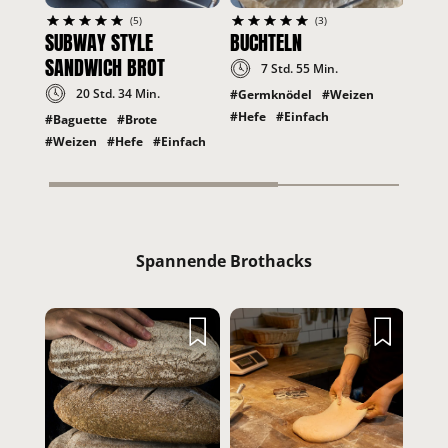
(5)
(3)
SUBWAY STYLE
BUCHTELN
SANDWICH BROT
7 Std. 55 Min.
20 Std. 34 Min.
#Germknödel
#Weizen
#Hefe
#Einfach
#Baguette
#Brote
#Weizen
#Hefe
#Einfach
Spannende Brothacks