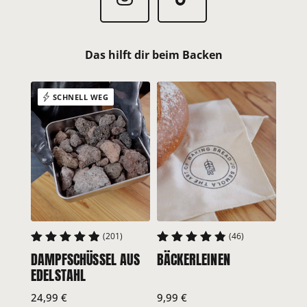
Das hilft dir beim Backen
SCHNELL WEG
(201)
(46)
DAMPFSCHÜSSEL AUS
BÄCKERLEINEN
TEI
4.95
4.91
4.7
EDELSTAHL
EDE
24,99
€
9,99
€
7,99