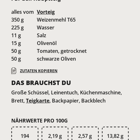
alles vom
Vorteig
350
g
Weizenmehl T65
225
g
Wasser
11
g
Salz
15
g
Olivenöl
50
g
Tomaten, getrocknet
50
g
schwarze Oliven
ZUTATEN KOPIEREN
DAS BRAUCHST DU
Große Schüssel, Leinentuch, Küchenmaschine,
Brett,
Teigkarte
, Backpapier, Backblech
NÄHRWERTE PRO 100G
194
2,19 g
2,57 g
13,82 g