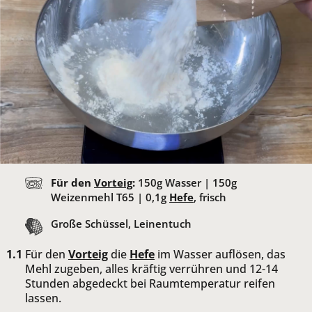
Für den
Vorteig
:
150
g Wasser |
150
g
Weizenmehl T65 |
0,1
g
Hefe
, frisch
Große Schüssel, Leinentuch
Für den
Vorteig
die
Hefe
im Wasser auflösen, das
Mehl zugeben, alles kräftig verrühren und 12-14
Stunden abgedeckt bei Raumtemperatur reifen
lassen.