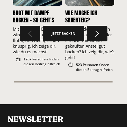
BROT MIT DAMPF
WIE MACHE ICH
BACKEN – SO GEHT’S
SAUERTEIG?
Mit ordentlich Dampf
Du willst deinen ersten
JETZT BACKEN
wird dein Brot extra
Sauerteig ansetzen oder
fluffig und richtig schön
ein Brot mit einem
knusprig. Ich zeige dir,
gekauften Anstellgut
wie du es machst!
backen? Ich zeig dir, wie's
geht!
1267 Personen
finden
diesen Beitrag hilfreich
523 Personen
finden
diesen Beitrag hilfreich
NEWSLETTER