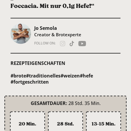
Foccacia. Mit nur 0,1g Hefe!“
Jo Semola
Creator & Brotexperte
FOLLOW ON:
REZEPTEIGENSCHAFTEN
#brote
#traditionelles
#weizen
#hefe
#fortgeschritten
GESAMTDAUER:
28 Std. 35 Min.
20 Min.
28 Std.
13-15 Min.