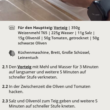
Für den Hauptteig:
Vorteig
|
350
g
Weizenmehl T65 |
225
g Wasser |
11
g Salz |
15
g Olivenöl |
50
g Tomaten, getrocknet |
50
g
schwarze Oliven
Küchenmaschine, Brett, Große Schüssel,
Leinentuch
Den
Vorteig
mit Mehl und Wasser für 3 Minuten
auf langsamer und weitere 5 Minuten auf
schneller Stufe verkneten.
In der Zwischenzeit die Oliven und Tomaten
hacken.
Salz und Olivenöl zum Teig geben und weitere 5
Minuten auf schneller Stufe kneten.