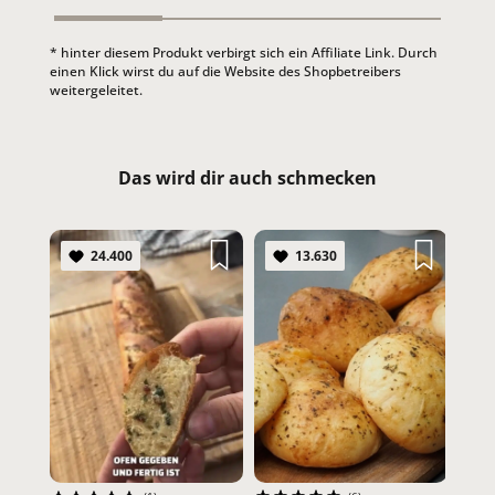
* hinter diesem Produkt verbirgt sich ein Affiliate Link. Durch
einen Klick wirst du auf die Website des Shopbetreibers
weitergeleitet.
Das wird dir auch schmecken
24.400
13.630
LAU
#Lau
#Hef