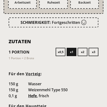
Arbeitszeit
Ruhezeit
Backzeit
SCHWIERIGKEIT:
Fortgeschritten
ZUTATEN
1
PORTION
x0,5
x1
x2
x3
1 Portion = 2 Brote
Für den
Vorteig
:
150
g
Wasser
150
g
Weizenmehl Type 550
0,1
g
Hefe
, frisch
Für den Hauptteig