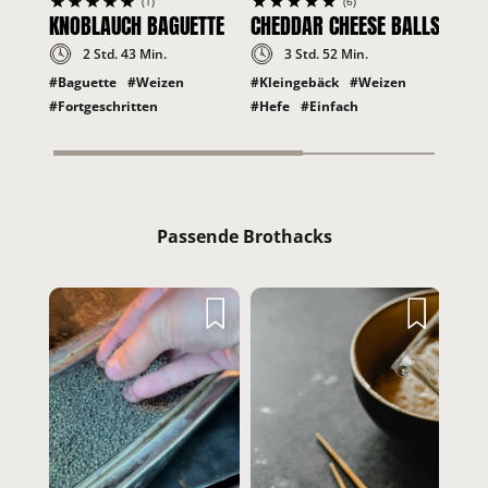
(6)
(1)
CHEDDAR CHEESE BALLS
KNOBLAUCH BAGUETTE
3 Std. 52 Min.
2 Std. 43 Min.
#Kleingebäck
#Weizen
#Baguette
#Weizen
#Hefe
#Einfach
#Fortgeschritten
Passende Brothacks