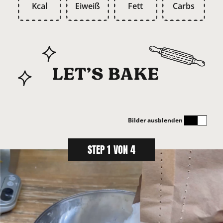
Kcal
Eiweiß
Fett
Carbs
Bilder ausblenden
STEP 1 VON 4