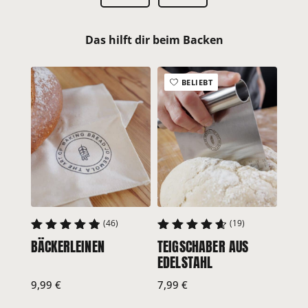
Das hilft dir beim Backen
BELIEBT
ZENK
(46)
(19)
BAC
BÄCKERLEINEN
TEIGSCHABER AUS
4.91
4.75
EDELSTAHL
Jetz
9,99
€
7,99
€
kauf